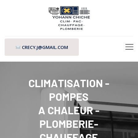
CRECY.J@GMAIL.COM
C
L
I
M
A
T
I
S
A
T
I
O
N
-
P
O
M
P
E
S
A
C
H
A
L
E
U
R
-
P
L
O
M
B
E
R
I
E
-
C
H
A
U
F
F
A
G
E