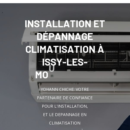
I
N
S
T
A
L
L
A
T
I
O
N
E
T
D
É
P
A
N
N
A
G
E
C
L
I
M
A
T
I
S
A
T
I
O
N
À
I
S
S
Y
-
L
E
S
-
M
O
U
L
I
N
E
A
U
X
YOHANN CHICHE: VOTRE
PARTENAIRE DE CONFIANCE
POUR L'INSTALLATION,
ET LE DEPANNAGE EN
CLIMATISATION