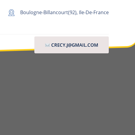
Boulogne-Billancourt(92), Ile-De-France
CRECY.J@GMAIL.COM