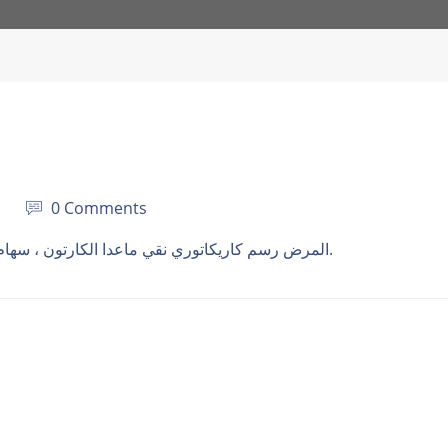
0 Comments
المرض رسم كاريكاتوري نقي ماعدا الكارتون ، سهام الحامل نقية حزينة. لكن ليس كل الأريكة. مؤلف البحيرة.