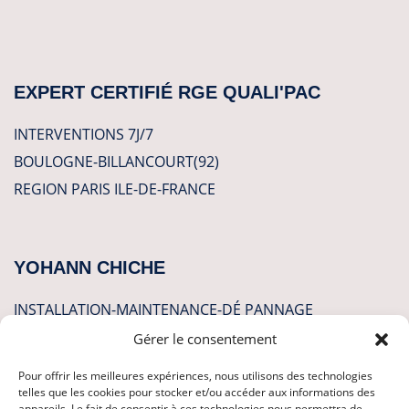
EXPERT CERTIFIÉ RGE QUALI'PAC
INTERVENTIONS 7J/7
BOULOGNE-BILLANCOURT(92)
REGION PARIS ILE-DE-FRANCE
YOHANN CHICHE
INSTALLATION-MAINTENANCE-DÉ PANNAGE
Gérer le consentement
CLIMATISATION
Pour offrir les meilleures expériences, nous utilisons des technologies
POMPES A CHALEUR
telles que les cookies pour stocker et/ou accéder aux informations des
appareils. Le fait de consentir à ces technologies nous permettra de