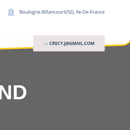
Boulogne-Billancourt(92), Ile-De-France
CRECY.J@GMAIL.COM
AND