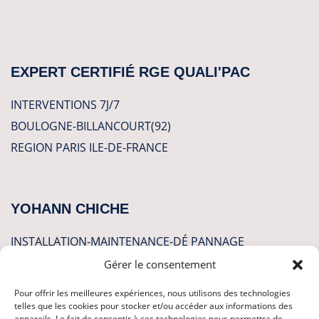
EXPERT CERTIFIÉ RGE QUALI'PAC
INTERVENTIONS 7J/7
BOULOGNE-BILLANCOURT(92)
REGION PARIS ILE-DE-FRANCE
YOHANN CHICHE
INSTALLATION-MAINTENANCE-DÉ PANNAGE
Gérer le consentement
CLIMATISATION
Pour offrir les meilleures expériences, nous utilisons des technologies
POMPES A CHALEUR
telles que les cookies pour stocker et/ou accéder aux informations des
appareils. Le fait de consentir à ces technologies nous permettra de