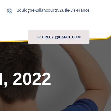
Boulogne-Billancourt(92), Ile-De-France
CRECY.J@GMAIL.COM
, 2022