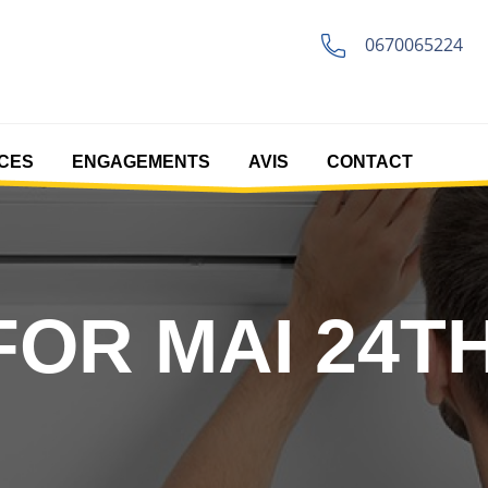
0670065224
CES
ENGAGEMENTS
AVIS
CONTACT
OR MAI 24TH